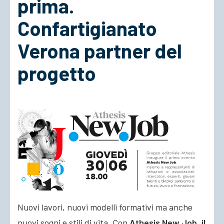
prima.
Confartigianato
ACCEDI
Verona partner del
progetto
Nuovi lavori, nuovi modelli formativi ma anche
nuovi sogni e stili di vita. Con
Athesis New Job, il