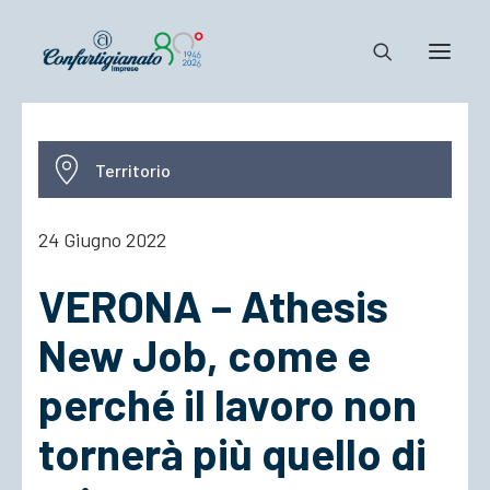
Notizie e Documenti
Territorio
Confartigianato
Dove siamo
24 Giugno 2022
Il Sistema
VERONA – Athesis
Cosa Facciamo
Associarsi
New Job, come e
perché il lavoro non
tornerà più quello di