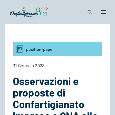
Notizie e Documenti
Confartigianato
position-paper
Dove siamo
Il Sistema
31 Gennaio 2023
Cosa Facciamo
Osservazioni e
Associarsi
proposte di
Confartigianato