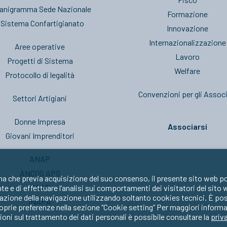
anigramma Sede Nazionale
Formazione
l Sistema Confartigianato
Innovazione
Internazionalizzazione
Aree operative
Lavoro
Progetti di Sistema
Welfare
Protocollo di legalità
Convenzioni per gli Associ
Settori Artigiani
Donne Impresa
Associarsi
Giovani Imprenditori
ANAP
ANCOS APS
ma che previa acquisizione del suo consenso, il presente sito web po
CAAF
nte e di effettuare l’analisi sui comportamenti dei visitatori del sito
zione della navigazione utilizzando soltanto cookies tecnici. È possib
INAPA
oprie preferenze nella sezione “Cookie setting” Per maggiori informa
oni sul trattamento dei dati personali è possibile consultare la
priv