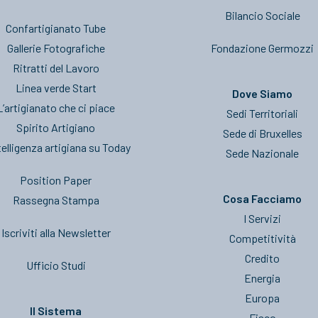
Bilancio Sociale
Confartigianato Tube
Gallerie Fotografiche
Fondazione Germozzi
Ritratti del Lavoro
Linea verde Start
Dove Siamo
L’artigianato che ci piace
Sedi Territoriali
Spirito Artigiano
Sede di Bruxelles
telligenza artigiana su Today
Sede Nazionale
Position Paper
Cosa Facciamo
Rassegna Stampa
I Servizi
Iscriviti alla Newsletter
Competitività
Credito
Ufficio Studi
Energia
Europa
Il Sistema
Fisco