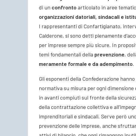
di un
confronto
articolato in aree tematic
organizzazioni datoriali, sindacali e istit
I rappresentanti di Confartigianato, inter
Calderone, si sono detti pienamente d’accord
per imprese sempre più sicure. In proposit
temi fondamentali della
prevenzione
, del
meramente formale e da adempimento
.
Gli esponenti della Confederazione hanno i
normativa su misura per ogni dimensione d’
in avanti compiuti sul fronte della sicurez
della contrattazione collettiva e all’impeg
imprenditoriali e sindacali. Serve però uno
prevenzione delle imprese, anche sfruttand
attivi di bilancio, che oggi rimangono inutil