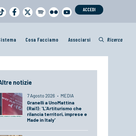
ACCEDI
 Sistema
Cosa Facciamo
Associarsi
Ricerca
Altre notizie
7 Agosto 2026
·
MEDIA
Granelli a UnoMattina
(Rai1): 'L'Artiturismo che
rilancia territori, imprese e
Made in Italy'