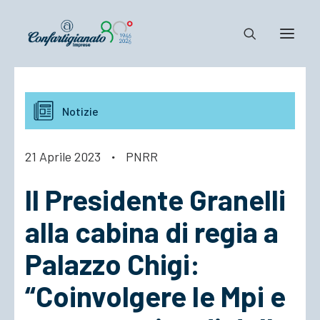
Notizie e Documenti
Notizie
Confartigianato
Dove siamo
21 Aprile 2023
·
PNRR
Il Sistema
Il Presidente Granelli
Cosa Facciamo
Associarsi
alla cabina di regia a
Palazzo Chigi:
“Coinvolgere le Mpi e