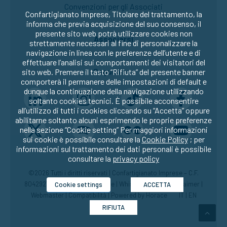
Convenzioni per gli Associati
Confartigianato Imprese, Titolare del trattamento, la
informa che previa acquisizione del suo consenso, il
presente sito web potrà utilizzare cookies non
Associarsi
strettamente necessari al fine di personalizzare la
navigazione in linea con le preferenze dell’utente e di
effettuare l’analisi sui comportamenti dei visitatori del
Seguici su:
sito web. Premere il tasto “Rifiuta” del presente banner
comporterà il permanere delle impostazioni di default e
dunque la continuazione della navigazione utilizzando
soltanto cookies tecnici. È possibile acconsentire
all’utilizzo di tutti i cookies cliccando su “Accetta” oppure
abilitarne soltanto alcuni esprimendo le proprie preferenze
nella sezione “Cookie setting” Per maggiori informazioni
sui cookie è possibile consultare la
Cookie Policy
; per
informazioni sul trattamento dei dati personali è possibile
consultare la
privacy policy
©2026 Tutti i diritti riservati | Confartigianato Imprese – C.F.
80429270582 |
Privacy
|
Cookie
|
Whistleblowing
|
Disclaimer
|
Cookie settings
ACCETTA
Webmaster
|
Compatibilità
| Powered by
Horace
IT
|
EN
RIFIUTA