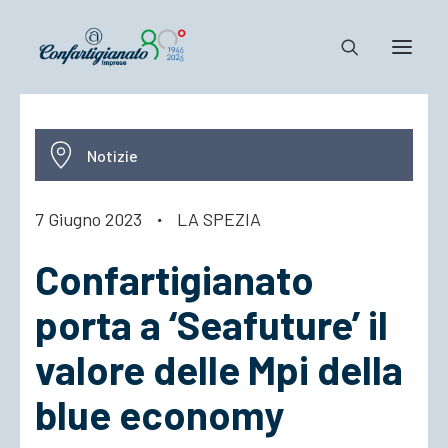
Notizie e Documenti
Notizie
Confartigianato
Dove siamo
7 Giugno 2023
·
LA SPEZIA
Il Sistema
Confartigianato
Cosa Facciamo
Associarsi
porta a ‘Seafuture’ il
valore delle Mpi della
blue economy