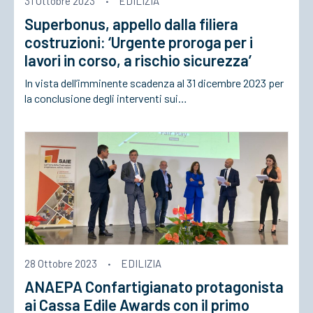
31 Ottobre 2023
·
EDILIZIA
Superbonus, appello dalla filiera
ACCEDI
costruzioni: ‘Urgente proroga per i
lavori in corso, a rischio sicurezza’
In vista dell’imminente scadenza al 31 dicembre 2023 per
la conclusione degli interventi sui…
28 Ottobre 2023
·
EDILIZIA
ANAEPA Confartigianato protagonista
ai Cassa Edile Awards con il primo