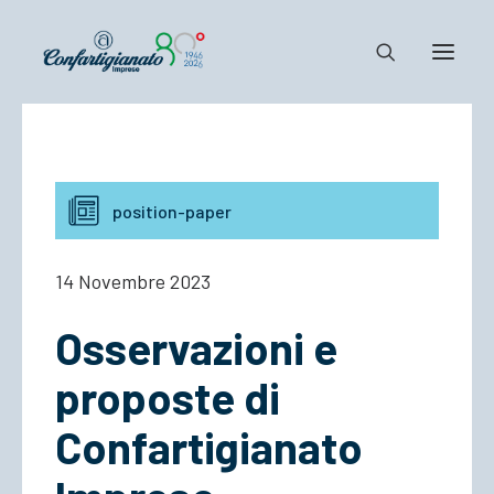
Notizie e Documenti
Confartigianato
position-paper
Dove siamo
Il Sistema
14 Novembre 2023
Cosa Facciamo
Osservazioni e
Associarsi
proposte di
Confartigianato