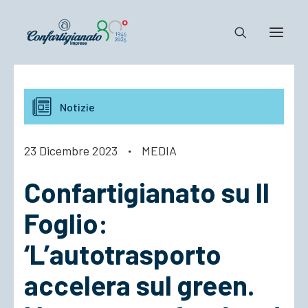
Notizie e Documenti
Notizie
Confartigianato
Dove siamo
23 Dicembre 2023
·
MEDIA
Il Sistema
Confartigianato su Il
Cosa Facciamo
Associarsi
Foglio:
‘L’autotrasporto
accelera sul green.