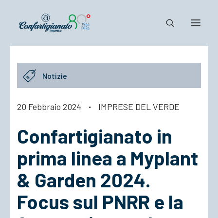
Notizie e Documenti
Notizie
Confartigianato
Dove siamo
20 Febbraio 2024
·
IMPRESE DEL VERDE
Il Sistema
Confartigianato in
Cosa Facciamo
Associarsi
prima linea a Myplant
& Garden 2024.
Focus sul PNRR e la