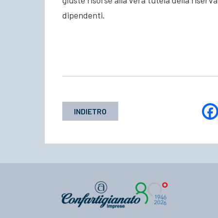
giuste risorse alla vera tutela della riserva
dipendenti.
INDIETRO