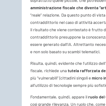
soprattutto quelle piccole, che potrebbero
amministrazione fiscale che diventa “arti
“reale” relazione. Da questo punto di vista 
contraddittorio nel caso di attività accert
il risultato che viene contestato è frutto d
contraddittorio presuppone la conoscenza 
essere generato dall’IA. Altrettanto nece
e non solo basato su scambi telematici.
Risulta, quindi, evidente che l’utilizzo del
fiscale, richiede una
tutela rafforzata del
più “vulnerabili” (cittadini singoli e
micro 
all’utilizzo di tecnologie sempre più sofist
Fondamentale, quindi, appare il
ruolo del
così grande rilevanza. Un ruolo che, come