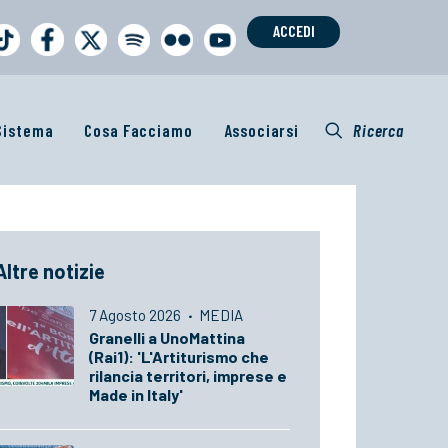
ACCEDI
 Sistema
Cosa Facciamo
Associarsi
Ricerca
Altre notizie
7 Agosto 2026
·
MEDIA
Granelli a UnoMattina
(Rai1): 'L'Artiturismo che
rilancia territori, imprese e
Made in Italy'