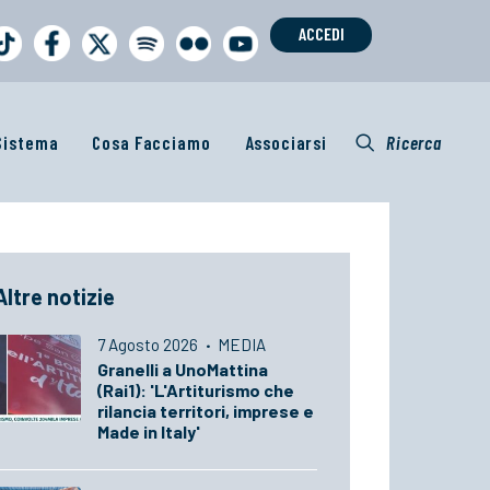
ACCEDI
 Sistema
Cosa Facciamo
Associarsi
Ricerca
Altre notizie
7 Agosto 2026
·
MEDIA
Granelli a UnoMattina
(Rai1): 'L'Artiturismo che
rilancia territori, imprese e
Made in Italy'