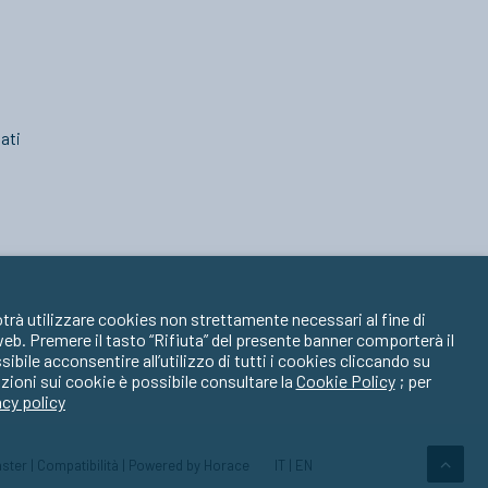
ati
trà utilizzare cookies non strettamente necessari al fine di
 web. Premere il tasto “Rifiuta” del presente banner comporterà il
ile acconsentire all’utilizzo di tutti i cookies cliccando su
zioni sui cookie è possibile consultare la
Cookie Policy
; per
acy policy
ster
|
Compatibilità
| Powered by
Horace
IT
|
EN