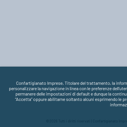
Confartigianato Imprese, Titolare del trattamento, la infor
personalizzare la navigazione in linea con le preferenze dell’ute
permanere delle impostazioni di default e dunque la continua
“Accetta” oppure abilitarne soltanto alcuni esprimendo le pr
informazi
©2026 Tutti i diritti riservati | Confartigianato Im