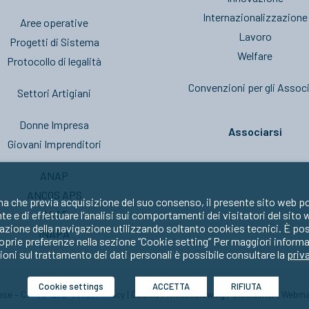
Internazionalizzazione
Aree operative
Lavoro
Progetti di Sistema
Welfare
Protocollo di legalità
Convenzioni per gli Associ
Settori Artigiani
Donne Impresa
Associarsi
Giovani Imprenditori
ANAP
ANCOS APS
ma che previa acquisizione del suo consenso, il presente sito web po
CAAF
nte e di effettuare l’analisi sui comportamenti dei visitatori del sito
zione della navigazione utilizzando soltanto cookies tecnici. È possib
INAPA
oprie preferenze nella sezione “Cookie setting” Per maggiori informa
oni sul trattamento dei dati personali è possibile consultare la
priv
Cookie settings
ACCETTA
RIFIUTA
prese – C.F. 80429270582 |
Privacy
|
Cookie
|
Whistleblowing
|
Disclaimer
|
Webma