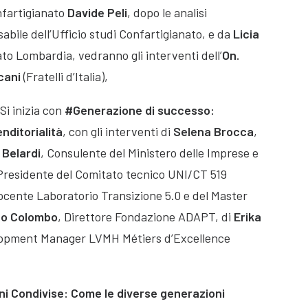
nfartigianato
Davide Peli
, dopo le analisi
sabile dell’Ufficio studi Confartigianato, e da
Licia
to Lombardia, vedranno gli interventi dell’
On.
cani
(Fratelli d’Italia),
Si inizia con
#Generazione di successo:
nditorialità
, con gli interventi di
Selena Brocca
,
 Belardi
, Consulente del Ministero delle Imprese e
, Presidente del Comitato tecnico UNI/CT 519
 Docente Laboratorio Transizione 5.0 e del Master
eo Colombo
, Direttore Fondazione ADAPT, di
Erika
velopment Manager LVMH Métiers d’Excellence
ni Condivise: Come le diverse generazioni