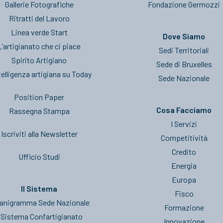
Gallerie Fotografiche
Fondazione Germozzi
Ritratti del Lavoro
Linea verde Start
Dove Siamo
L’artigianato che ci piace
Sedi Territoriali
Spirito Artigiano
Sede di Bruxelles
telligenza artigiana su Today
Sede Nazionale
Position Paper
Cosa Facciamo
Rassegna Stampa
I Servizi
Iscriviti alla Newsletter
Competitività
Credito
Ufficio Studi
Energia
Europa
Il Sistema
Fisco
anigramma Sede Nazionale
Formazione
l Sistema Confartigianato
Innovazione