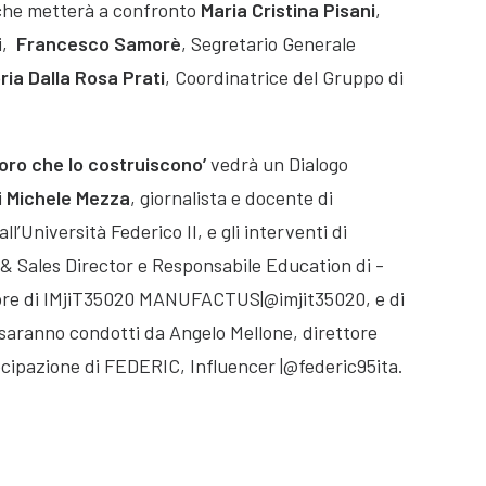
che metterà a confronto
Maria Cristina Pisani
,
i,
Francesco Samorè
, Segretario Generale
ria Dalla Rosa Prati
, Coordinatrice del Gruppo di
loro che lo costruiscono’
vedrà un Dialogo
i
Michele Mezza
, giornalista e docente di
ll’Università Federico II, e gli interventi di
 & Sales Director e Responsabile Education di -
tore di IMjiT35020 MANUFACTUS|@imjit35020, e di
 saranno condotti da Angelo Mellone, direttore
cipazione di FEDERIC, Influencer |@federic95ita.