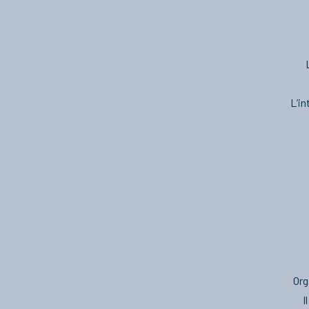
L’in
Org
I