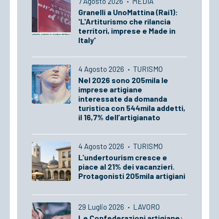
7 Agosto 2026
·
MEDIA
Granelli a UnoMattina (Rai1):
'L'Artiturismo che rilancia
territori, imprese e Made in
Italy'
4 Agosto 2026
·
TURISMO
Nel 2026 sono 205mila le
imprese artigiane
interessate da domanda
turistica con 544mila addetti,
il 16,7% dell’artigianato
4 Agosto 2026
·
TURISMO
L’undertourism cresce e
piace al 21% dei vacanzieri.
Protagonisti 205mila artigiani
29 Luglio 2026
·
LAVORO
Le Confederazioni artigiane: