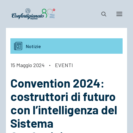
Notizie e Documenti
Notizie
Confartigianato
Dove siamo
15 Maggio 2024
·
EVENTI
Il Sistema
Convention 2024:
Cosa Facciamo
Associarsi
costruttori di futuro
con l’intelligenza del
Sistema