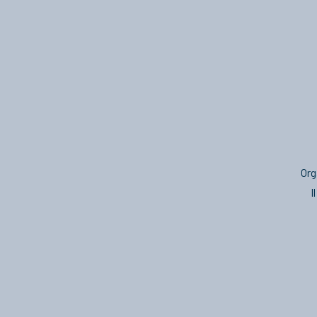
Org
I