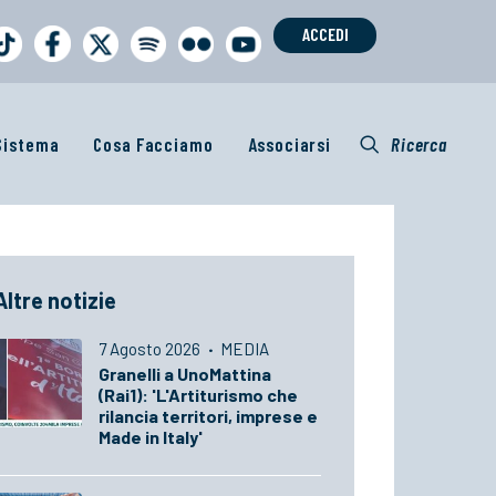
ACCEDI
 Sistema
Cosa Facciamo
Associarsi
Ricerca
Altre notizie
7 Agosto 2026
·
MEDIA
Granelli a UnoMattina
(Rai1): 'L'Artiturismo che
rilancia territori, imprese e
Made in Italy'