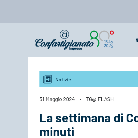
N
Notizie
31 Maggio 2024
·
TG@ FLASH
La settimana di Co
minuti