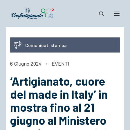
Notizie e Documenti
Comunicati stampa
Confartigianato
Dove siamo
6 Giugno 2024
·
EVENTI
Il Sistema
‘Artigianato, cuore
Cosa Facciamo
Associarsi
del made in Italy’ in
mostra fino al 21
giugno al Ministero