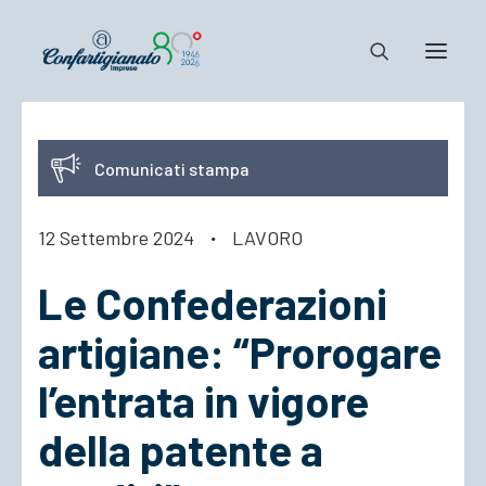
Notizie e Documenti
Comunicati stampa
Confartigianato
Dove siamo
12 Settembre 2024
·
LAVORO
Il Sistema
Le Confederazioni
Cosa Facciamo
Associarsi
artigiane: “Prorogare
l’entrata in vigore
della patente a