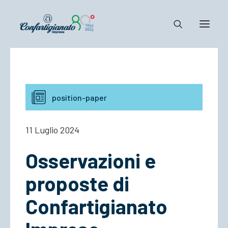
Notizie e Documenti
Confartigianato
position-paper
Dove siamo
Il Sistema
11 Luglio 2024
Cosa Facciamo
Osservazioni e
Associarsi
proposte di
Confartigianato