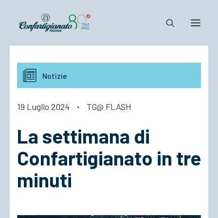
Notizie e Documenti
Notizie
Confartigianato
Dove siamo
19 Luglio 2024
·
TG@ FLASH
Il Sistema
La settimana di
Cosa Facciamo
Associarsi
Confartigianato in tre
minuti