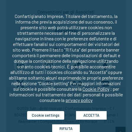
Convenzioni per gli Associati
Confartigianato Imprese, Titolare del trattamento, la
informa che previa acquisizione del suo consenso, il
presente sito web potrà utilizzare cookies non
Associarsi
strettamente necessari al fine di personalizzare la
navigazione in linea con le preferenze dell’utente e di
effettuare l’analisi sui comportamenti dei visitatori del
Seguici su:
sito web. Premere il tasto “Rifiuta” del presente banner
comporterà il permanere delle impostazioni di default e
dunque la continuazione della navigazione utilizzando
soltanto cookies tecnici. È possibile acconsentire
all’utilizzo di tutti i cookies cliccando su “Accetta” oppure
abilitarne soltanto alcuni esprimendo le proprie preferenze
nella sezione “Cookie setting” Per maggiori informazioni
sui cookie è possibile consultare la
Cookie Policy
; per
informazioni sul trattamento dei dati personali è possibile
consultare la
privacy policy
©2026 Tutti i diritti riservati | Confartigianato Imprese – C.F.
80429270582 |
Privacy
|
Cookie
|
Whistleblowing
|
Disclaimer
|
Cookie settings
ACCETTA
Webmaster
|
Compatibilità
| Powered by
Horace
IT
|
EN
RIFIUTA