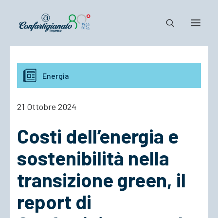
Notizie e Documenti
Energia
Confartigianato
Dove siamo
21 Ottobre 2024
Il Sistema
Costi dell’energia e
Cosa Facciamo
Associarsi
sostenibilità nella
transizione green, il
report di