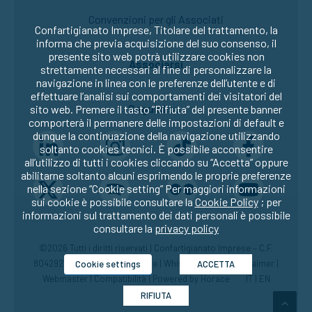
Convenzioni per gli Associati
Confartigianato Imprese, Titolare del trattamento, la
informa che previa acquisizione del suo consenso, il
presente sito web potrà utilizzare cookies non
Associarsi
strettamente necessari al fine di personalizzare la
navigazione in linea con le preferenze dell’utente e di
effettuare l’analisi sui comportamenti dei visitatori del
Seguici su:
sito web. Premere il tasto “Rifiuta” del presente banner
comporterà il permanere delle impostazioni di default e
dunque la continuazione della navigazione utilizzando
soltanto cookies tecnici. È possibile acconsentire
all’utilizzo di tutti i cookies cliccando su “Accetta” oppure
abilitarne soltanto alcuni esprimendo le proprie preferenze
nella sezione “Cookie setting” Per maggiori informazioni
sui cookie è possibile consultare la
Cookie Policy
; per
informazioni sul trattamento dei dati personali è possibile
consultare la
privacy policy
©2026 Tutti i diritti riservati | Confartigianato Imprese – C.F.
80429270582 |
Privacy
|
Cookie
|
Whistleblowing
|
Disclaimer
|
Cookie settings
ACCETTA
Webmaster
|
Compatibilità
| Powered by
Horace
IT
|
EN
RIFIUTA