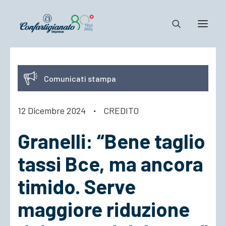
Notizie e Documenti
Comunicati stampa
Confartigianato
Dove siamo
12 Dicembre 2024
·
CREDITO
Il Sistema
Granelli: “Bene taglio
Cosa Facciamo
Associarsi
tassi Bce, ma ancora
timido. Serve
maggiore riduzione