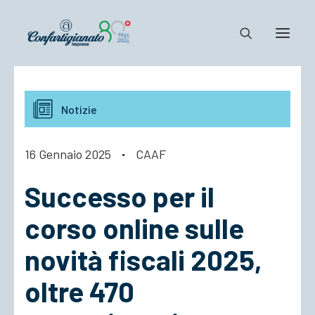
Notizie e Documenti
Notizie
Confartigianato
Dove siamo
16 Gennaio 2025
·
CAAF
Il Sistema
Successo per il
Cosa Facciamo
Associarsi
corso online sulle
novità fiscali 2025,
oltre 470