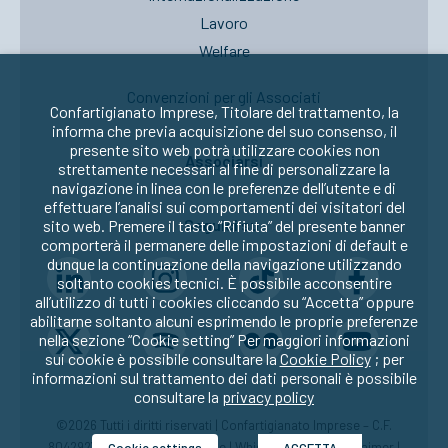
Lavoro
Welfare
Convenzioni per gli Associati
Confartigianato Imprese, Titolare del trattamento, la
informa che previa acquisizione del suo consenso, il
presente sito web potrà utilizzare cookies non
Associarsi
strettamente necessari al fine di personalizzare la
navigazione in linea con le preferenze dell’utente e di
effettuare l’analisi sui comportamenti dei visitatori del
Seguici su:
sito web. Premere il tasto “Rifiuta” del presente banner
comporterà il permanere delle impostazioni di default e
dunque la continuazione della navigazione utilizzando
soltanto cookies tecnici. È possibile acconsentire
all’utilizzo di tutti i cookies cliccando su “Accetta” oppure
abilitarne soltanto alcuni esprimendo le proprie preferenze
nella sezione “Cookie setting” Per maggiori informazioni
sui cookie è possibile consultare la
Cookie Policy
; per
informazioni sul trattamento dei dati personali è possibile
consultare la
privacy policy
©2026 Tutti i diritti riservati | Confartigianato Imprese – C.F.
80429270582 |
Privacy
|
Cookie
|
Whistleblowing
|
Disclaimer
|