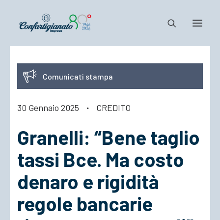
Notizie e Documenti
Comunicati stampa
Confartigianato
Dove siamo
30 Gennaio 2025
·
CREDITO
Il Sistema
Granelli: “Bene taglio
Cosa Facciamo
Associarsi
tassi Bce. Ma costo
denaro e rigidità
regole bancarie