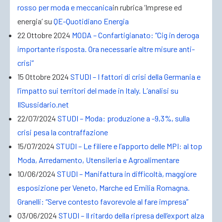
rosso per moda e meccanica
in rubrica ‘Imprese ed
energia’ su
QE-Quotidiano Energia
22 Ottobre 2024
MODA – Confartigianato: “
Cig
in deroga
importante risposta. Ora necessarie altre misure anti-
crisi”
15 Ottobre 2024
STUDI – I fattori di crisi della Germania e
l’impatto sui territori del made in Italy. L’analisi su
IlSussidario.net
22/07/2024
STUDI – Moda: produzione a -9,3%, sulla
crisi pesa la contraffazione
15/07/2024
STUDI – Le filiere e l’apporto delle MPI: al top
Moda, Arredamento, Utensileria e Agroalimentare
10/06/2024
STUDI – Manifattura in difficoltà, maggiore
esposizione per Veneto, Marche ed Emilia Romagna.
Granelli: “Serve contesto favorevole al fare impresa”
03/06/2024
STUDI – Il ritardo della ripresa dell’export alza