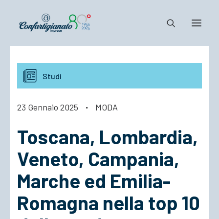
Notizie e Documenti
Studi
Confartigianato
Dove siamo
23 Gennaio 2025
·
MODA
Il Sistema
Toscana, Lombardia,
Cosa Facciamo
Associarsi
Veneto, Campania,
Marche ed Emilia-
Romagna nella top 10