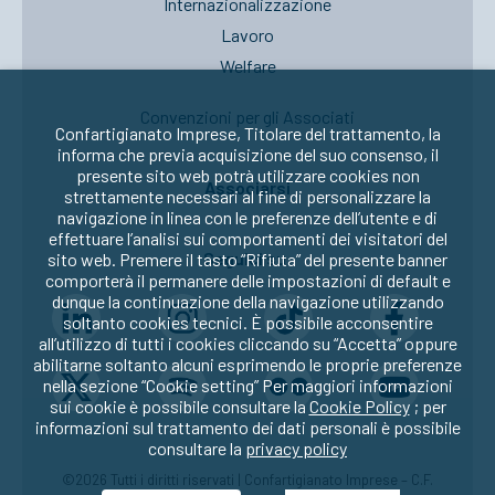
Internazionalizzazione
Lavoro
Welfare
Convenzioni per gli Associati
Confartigianato Imprese, Titolare del trattamento, la
informa che previa acquisizione del suo consenso, il
presente sito web potrà utilizzare cookies non
Associarsi
strettamente necessari al fine di personalizzare la
navigazione in linea con le preferenze dell’utente e di
effettuare l’analisi sui comportamenti dei visitatori del
Seguici su:
sito web. Premere il tasto “Rifiuta” del presente banner
comporterà il permanere delle impostazioni di default e
dunque la continuazione della navigazione utilizzando
soltanto cookies tecnici. È possibile acconsentire
all’utilizzo di tutti i cookies cliccando su “Accetta” oppure
abilitarne soltanto alcuni esprimendo le proprie preferenze
nella sezione “Cookie setting” Per maggiori informazioni
sui cookie è possibile consultare la
Cookie Policy
; per
informazioni sul trattamento dei dati personali è possibile
consultare la
privacy policy
©2026 Tutti i diritti riservati | Confartigianato Imprese – C.F.