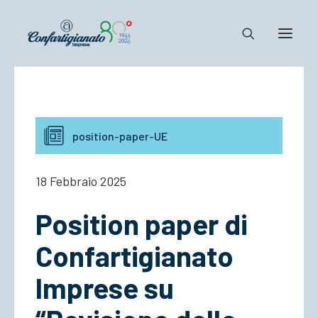
Notizie e Documenti
Confartigianato
position-paper-UE
Dove siamo
Il Sistema
18 Febbraio 2025
Cosa Facciamo
Position paper di
Associarsi
Confartigianato
Imprese su