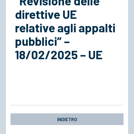
“Revisione delle
direttive UE
ACCEDI
relative agli appalti
pubblici” –
18/02/2025 – UE
INDIETRO