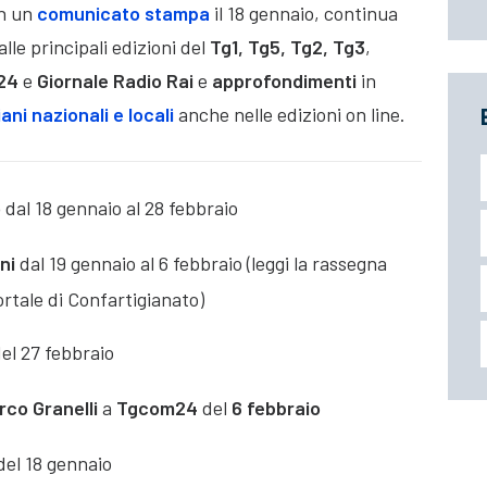
on un
comunicato stampa
il 18 gennaio, continua
alle principali edizioni del
Tg1,
Tg5, Tg2,
Tg3
,
24
e
Giornale Radio Rai
e
approfondimenti
in
ani nazionali e locali
anche nelle edizioni on line.
o
dal 18 gennaio al 28 febbraio
ani
dal 19 gennaio al 6 febbraio (leggi la rassegna
rtale di Confartigianato)
del 27 febbraio
rco Granelli
a
Tgcom24
del
6 febbraio
del 18 gennaio