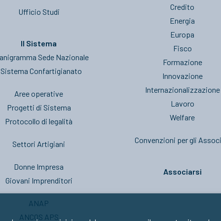
Credito
Ufficio Studi
Energia
Europa
Il Sistema
Fisco
anigramma Sede Nazionale
Formazione
l Sistema Confartigianato
Innovazione
Internazionalizzazione
Aree operative
Lavoro
Progetti di Sistema
Welfare
Protocollo di legalità
Convenzioni per gli Associ
Settori Artigiani
Donne Impresa
Associarsi
Giovani Imprenditori
ANAP
ANCOS APS