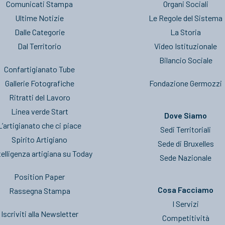
Comunicati Stampa
Organi Sociali
Ultime Notizie
Le Regole del Sistema
Dalle Categorie
La Storia
Dal Territorio
Video Istituzionale
Bilancio Sociale
Confartigianato Tube
Gallerie Fotografiche
Fondazione Germozzi
Ritratti del Lavoro
Linea verde Start
Dove Siamo
L’artigianato che ci piace
Sedi Territoriali
Spirito Artigiano
Sede di Bruxelles
telligenza artigiana su Today
Sede Nazionale
Position Paper
Cosa Facciamo
Rassegna Stampa
I Servizi
Iscriviti alla Newsletter
Competitività