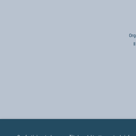
Org
I