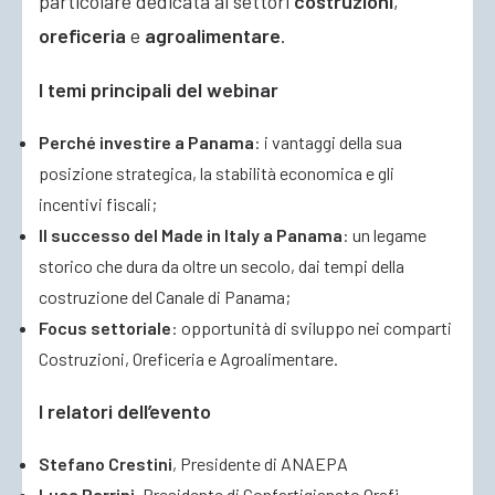
particolare dedicata ai settori
costruzioni
,
oreficeria
e
agroalimentare
.
I temi principali del webinar
Perché investire a Panama
: i vantaggi della sua
posizione strategica, la stabilità economica e gli
incentivi fiscali;
Il successo del Made in Italy a Panama
: un legame
storico che dura da oltre un secolo, dai tempi della
costruzione del Canale di Panama;
Focus settoriale
: opportunità di sviluppo nei comparti
Costruzioni, Oreficeria e Agroalimentare.
I relatori dell’evento
Stefano Crestini
, Presidente di ANAEPA
Luca Parrini
, Presidente di Confartigianato Orafi