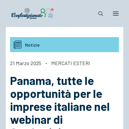
Notizie e Documenti
Notizie
Confartigianato
Dove siamo
21 Marzo 2025
·
MERCATI ESTERI
Il Sistema
Panama, tutte le
Cosa Facciamo
Associarsi
opportunità per le
imprese italiane nel
webinar di