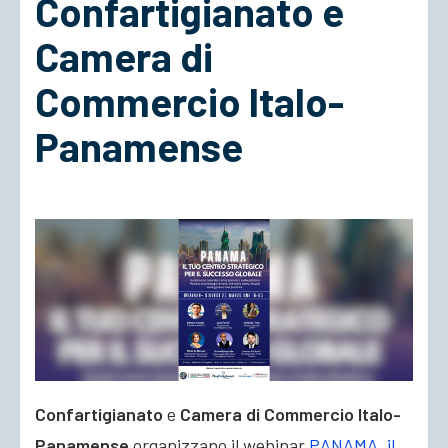
Confartigianato e
Camera di
ACCEDI
Commercio Italo-
Panamense
Confartigianato
e
Camera di Commercio Italo-
Panamense
organizzano il webinar
PANAMA, il