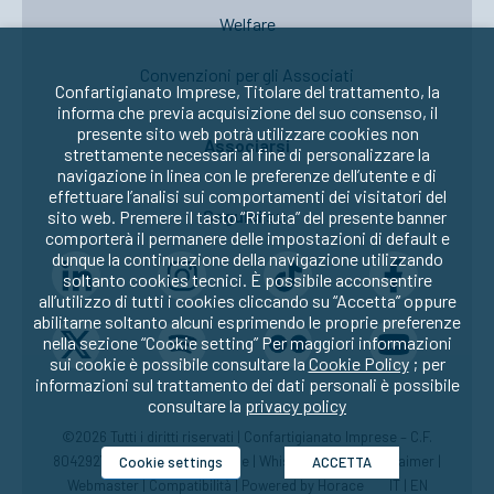
Welfare
Convenzioni per gli Associati
Confartigianato Imprese, Titolare del trattamento, la
informa che previa acquisizione del suo consenso, il
presente sito web potrà utilizzare cookies non
Associarsi
strettamente necessari al fine di personalizzare la
navigazione in linea con le preferenze dell’utente e di
effettuare l’analisi sui comportamenti dei visitatori del
Seguici su:
sito web. Premere il tasto “Rifiuta” del presente banner
comporterà il permanere delle impostazioni di default e
dunque la continuazione della navigazione utilizzando
soltanto cookies tecnici. È possibile acconsentire
all’utilizzo di tutti i cookies cliccando su “Accetta” oppure
abilitarne soltanto alcuni esprimendo le proprie preferenze
nella sezione “Cookie setting” Per maggiori informazioni
sui cookie è possibile consultare la
Cookie Policy
; per
informazioni sul trattamento dei dati personali è possibile
consultare la
privacy policy
©2026 Tutti i diritti riservati | Confartigianato Imprese – C.F.
80429270582 |
Privacy
|
Cookie
|
Whistleblowing
|
Disclaimer
|
Cookie settings
ACCETTA
Webmaster
|
Compatibilità
| Powered by
Horace
IT
|
EN