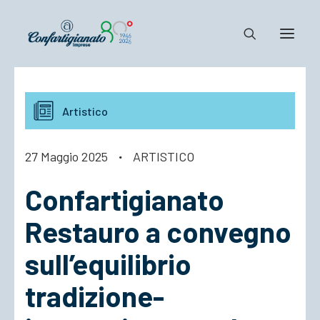
Notizie e Documenti
Artistico
Confartigianato
Dove siamo
27 Maggio 2025
·
ARTISTICO
Il Sistema
Confartigianato
Cosa Facciamo
Associarsi
Restauro a convegno
sull’equilibrio
tradizione-