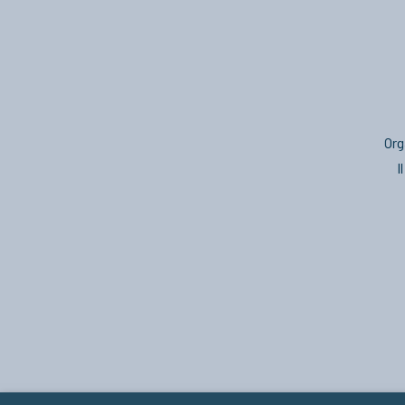
Org
I