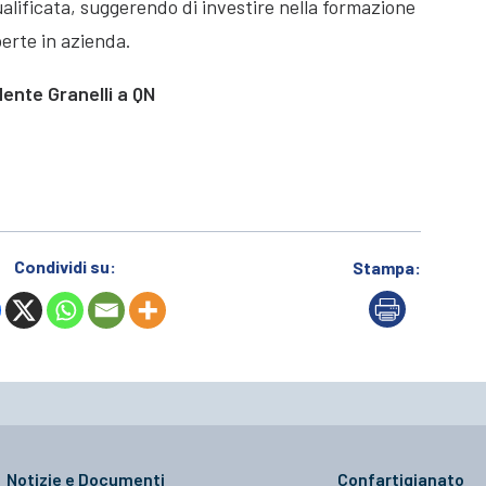
lificata, suggerendo di investire nella formazione
erte in azienda.
dente Granelli a QN
Condividi su:
Stampa:
Notizie e Documenti
Confartigianato