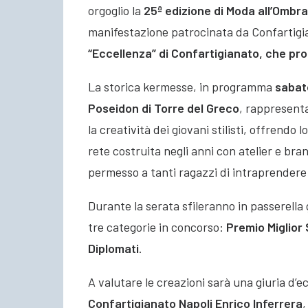
orgoglio la
25ª edizione di Moda all’Ombra
manifestazione patrocinata da Confartigia
“Eccellenza” di Confartigianato, che prom
La storica kermesse, in programma
sabato
Poseidon di Torre del Greco
, rappresent
la creatività dei giovani stilisti, offrendo l
rete costruita negli anni con atelier e bran
permesso a tanti ragazzi di intraprendere
Durante la serata sfileranno in passerella gl
tre categorie in concorso:
Premio Miglior
Diplomati
.
A valutare le creazioni sarà una giuria d’
Confartigianato Napoli Enrico Inferrera
,