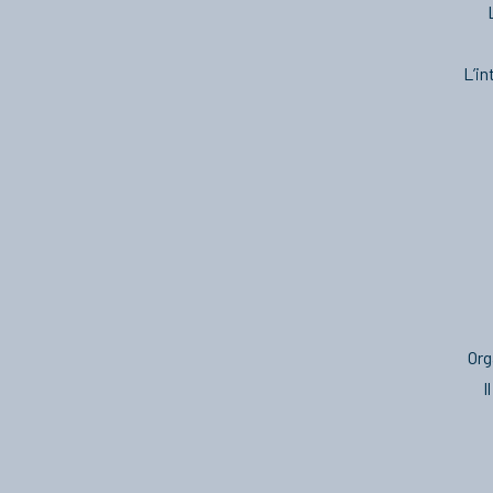
L’in
Org
I