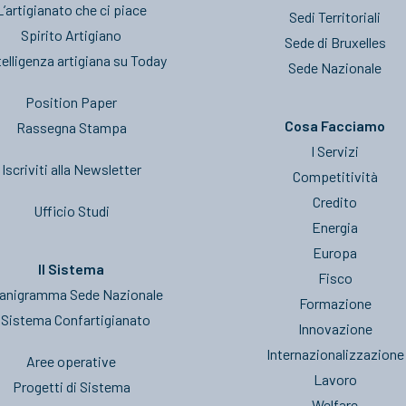
L’artigianato che ci piace
Sedi Territoriali
Spirito Artigiano
Sede di Bruxelles
telligenza artigiana su Today
Sede Nazionale
Position Paper
Cosa Facciamo
Rassegna Stampa
I Servizi
Iscriviti alla Newsletter
Competitività
Credito
Ufficio Studi
Energia
Europa
Il Sistema
Fisco
anigramma Sede Nazionale
Formazione
l Sistema Confartigianato
Innovazione
Internazionalizzazione
Aree operative
Lavoro
Progetti di Sistema
Welfare