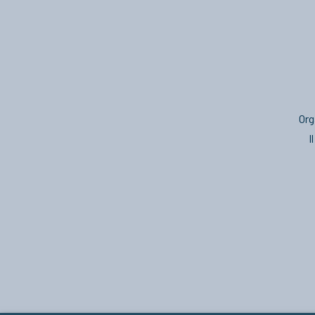
Org
I