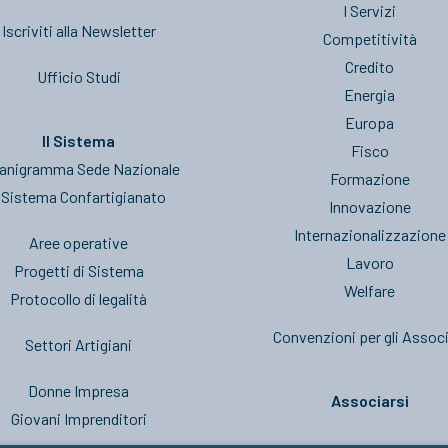
I Servizi
Iscriviti alla Newsletter
Competitività
Credito
Ufficio Studi
Energia
Europa
Il Sistema
Fisco
anigramma Sede Nazionale
Formazione
l Sistema Confartigianato
Innovazione
Internazionalizzazione
Aree operative
Lavoro
Progetti di Sistema
Welfare
Protocollo di legalità
Convenzioni per gli Associ
Settori Artigiani
Donne Impresa
Associarsi
Giovani Imprenditori