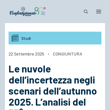
Notizie e Documenti
Studi
Confartigianato
Dove siamo
22 Settembre 2025
·
CONGIUNTURA
Il Sistema
Le nuvole
Cosa Facciamo
Associarsi
dell’incertezza negli
scenari dell’autunno
2025. L’analisi del