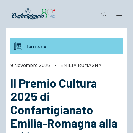
Notizie e Documenti
Territorio
Confartigianato
Dove siamo
9 Novembre 2025
·
EMILIA ROMAGNA
Il Sistema
ll Premio Cultura
Cosa Facciamo
Associarsi
2025 di
Confartigianato
Emilia-Romagna alla