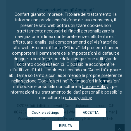
Convenzioni per gli Associati
Confartigianato Imprese, Titolare del trattamento, la
informa che previa acquisizione del suo consenso, il
presente sito web potrà utilizzare cookies non
Associarsi
strettamente necessari al fine di personalizzare la
navigazione in linea con le preferenze dell’utente e di
effettuare l’analisi sui comportamenti dei visitatori del
Seguici su:
sito web. Premere il tasto “Rifiuta” del presente banner
comporterà il permanere delle impostazioni di default e
dunque la continuazione della navigazione utilizzando
soltanto cookies tecnici. È possibile acconsentire
all’utilizzo di tutti i cookies cliccando su “Accetta” oppure
abilitarne soltanto alcuni esprimendo le proprie preferenze
nella sezione “Cookie setting” Per maggiori informazioni
sui cookie è possibile consultare la
Cookie Policy
; per
informazioni sul trattamento dei dati personali è possibile
consultare la
privacy policy
©2026 Tutti i diritti riservati | Confartigianato Imprese – C.F.
80429270582 |
Privacy
|
Cookie
|
Whistleblowing
|
Disclaimer
|
Cookie settings
ACCETTA
Webmaster
|
Compatibilità
| Powered by
Horace
IT
|
EN
RIFIUTA