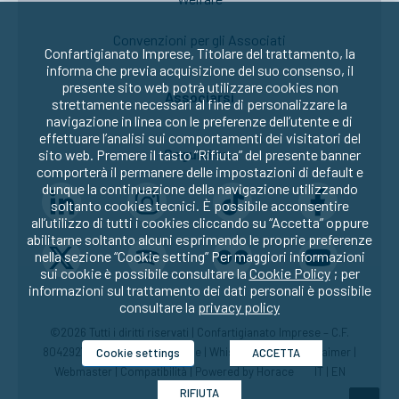
Convenzioni per gli Associati
Confartigianato Imprese, Titolare del trattamento, la
informa che previa acquisizione del suo consenso, il
presente sito web potrà utilizzare cookies non
Associarsi
strettamente necessari al fine di personalizzare la
navigazione in linea con le preferenze dell’utente e di
effettuare l’analisi sui comportamenti dei visitatori del
Seguici su:
sito web. Premere il tasto “Rifiuta” del presente banner
comporterà il permanere delle impostazioni di default e
dunque la continuazione della navigazione utilizzando
soltanto cookies tecnici. È possibile acconsentire
all’utilizzo di tutti i cookies cliccando su “Accetta” oppure
abilitarne soltanto alcuni esprimendo le proprie preferenze
nella sezione “Cookie setting” Per maggiori informazioni
sui cookie è possibile consultare la
Cookie Policy
; per
informazioni sul trattamento dei dati personali è possibile
consultare la
privacy policy
©2026 Tutti i diritti riservati | Confartigianato Imprese – C.F.
80429270582 |
Privacy
|
Cookie
|
Whistleblowing
|
Disclaimer
|
Cookie settings
ACCETTA
Webmaster
|
Compatibilità
| Powered by
Horace
IT
|
EN
RIFIUTA