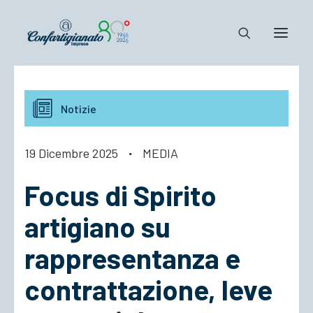
Notizie e Documenti
Notizie
Confartigianato
Dove siamo
19 Dicembre 2025
·
MEDIA
Il Sistema
Focus di Spirito
Cosa Facciamo
Associarsi
artigiano su
rappresentanza e
contrattazione, leve