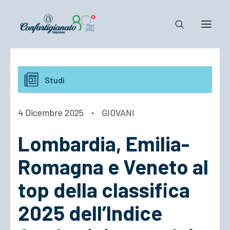
Notizie e Documenti
Studi
Confartigianato
Dove siamo
4 Dicembre 2025
·
GIOVANI
Il Sistema
Lombardia, Emilia-
Cosa Facciamo
Associarsi
Romagna e Veneto al
top della classifica
2025 dell’Indice