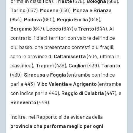
prima in classifica),
Trieste
(678),
Bologna
(669),
Torino
(657),
Modena
(656),
Monza e Brianza
(654),
Padova
(650),
Reggio Emilia
(648),
Bergamo
(647),
Lecco
(647) e
Trento
(644). Al
contrario, i dieci territori con valore dell’indice
più basso, che presentano contesti più fragili,
sono le province di
Caltanissetta
(404, ultima in
classifica),
Trapani
(436),
Cagliari
(439),
Taranto
(439),
Siracusa
e
Foggia
(entrambe con indice
pari a 443),
Vibo Valentia
e
Agrigento
(entrambe
con indice pari a 446),
Reggio di Calabria
(447), e
Benevento
(448).
Inoltre, nel Rapporto si da evidenza della
provincia che performa meglio per ogni