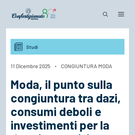
Notizie e Documenti
Studi
Confartigianato
Dove siamo
11 Dicembre 2025
·
CONGIUNTURA MODA
Il Sistema
Moda, il punto sulla
Cosa Facciamo
Associarsi
congiuntura tra dazi,
consumi deboli e
investimenti per la