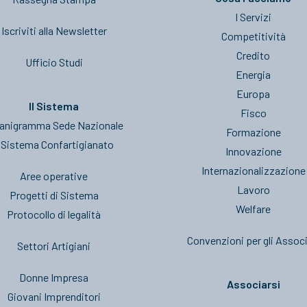
I Servizi
Iscriviti alla Newsletter
Competitività
Credito
Ufficio Studi
Energia
Europa
Il Sistema
Fisco
anigramma Sede Nazionale
Formazione
l Sistema Confartigianato
Innovazione
Internazionalizzazione
Aree operative
Lavoro
Progetti di Sistema
Welfare
Protocollo di legalità
Convenzioni per gli Associ
Settori Artigiani
Donne Impresa
Associarsi
Giovani Imprenditori