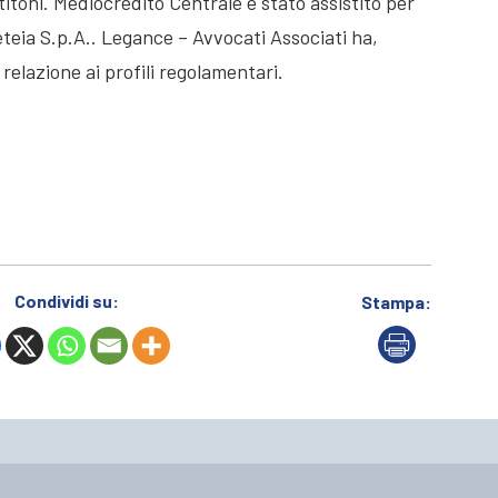
etitoni. Mediocredito Centrale è stato assistito per
meteia S.p.A.. Legance – Avvocati Associati ha,
 relazione ai profili regolamentari.
Condividi su:
Stampa: