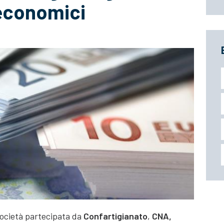
 economici
società partecipata da
Confartigianato
,
CNA,