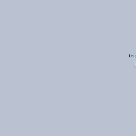
Org
I