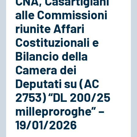
CNA, Casartigiani
alle Commissioni
ACCEDI
riunite Affari
Costituzionali e
Bilancio della
Camera dei
Deputati su (AC
2753) “DL 200/25
milleproroghe” –
19/01/2026