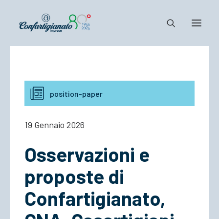
Notizie e Documenti
Confartigianato
position-paper
Dove siamo
Il Sistema
19 Gennaio 2026
Cosa Facciamo
Osservazioni e
Associarsi
proposte di
Confartigianato,