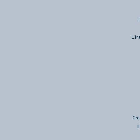
L’in
Org
I