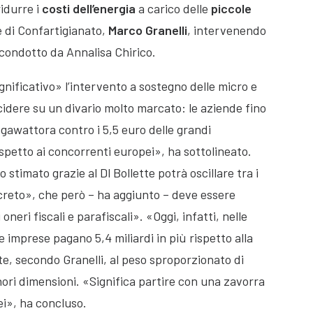
idurre i
costi dell’energia
a carico delle
piccole
te di Confartigianato,
Marco Granelli
, intervenendo
 condotto da Annalisa Chirico.
ignificativo» l’intervento a sostegno delle micro e
cidere su un divario molto marcato: le aziende fino
gawattora contro i 5,5 euro delle grandi
spetto ai concorrenti europei», ha sottolineato.
o stimato grazie al Dl Bollette potrà oscillare tra i
ncreto», che però – ha aggiunto – deve essere
neri fiscali e parafiscali». «Oggi, infatti, nelle
e imprese pagano 5,4 miliardi in più rispetto alla
e, secondo Granelli, al peso sproporzionato di
minori dimensioni. «Significa partire con una zavorra
ei», ha concluso.