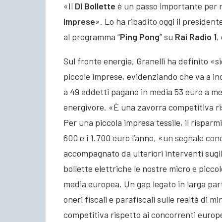
«Il
Dl Bollette
è un passo importante per r
imprese
». Lo ha ribadito oggi il presiden
al programma “
Ping Pong
” su
Rai Radio 1
,
Sul fronte energia, Granelli ha definito «s
piccole imprese, evidenziando che va a in
a 49 addetti pagano in media 53 euro a me
energivore. «È una zavorra competitiva ri
Per una piccola impresa tessile, il risparmi
600 e i 1.700 euro l’anno, «un segnale co
accompagnato da ulteriori interventi sugli o
bollette elettriche le nostre micro e piccol
media europea. Un gap legato in larga part
oneri fiscali e parafiscali sulle realtà di 
competitiva rispetto ai concorrenti europ