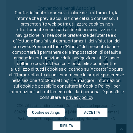
Convenzioni per gli Associati
Confartigianato Imprese, Titolare del trattamento, la
informa che previa acquisizione del suo consenso, il
presente sito web potrà utilizzare cookies non
Associarsi
strettamente necessari al fine di personalizzare la
navigazione in linea con le preferenze dell’utente e di
effettuare l’analisi sui comportamenti dei visitatori del
Seguici su:
sito web. Premere il tasto “Rifiuta” del presente banner
comporterà il permanere delle impostazioni di default e
dunque la continuazione della navigazione utilizzando
soltanto cookies tecnici. È possibile acconsentire
all’utilizzo di tutti i cookies cliccando su “Accetta” oppure
abilitarne soltanto alcuni esprimendo le proprie preferenze
nella sezione “Cookie setting” Per maggiori informazioni
sui cookie è possibile consultare la
Cookie Policy
; per
informazioni sul trattamento dei dati personali è possibile
consultare la
privacy policy
©2026 Tutti i diritti riservati | Confartigianato Imprese – C.F.
80429270582 |
Privacy
|
Cookie
|
Whistleblowing
|
Disclaimer
|
Cookie settings
ACCETTA
Webmaster
|
Compatibilità
| Powered by
Horace
IT
|
EN
RIFIUTA