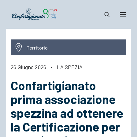
Notizie e Documenti
Territorio
Confartigianato
Dove siamo
26 Giugno 2026
·
LA SPEZIA
Il Sistema
Confartigianato
Cosa Facciamo
Associarsi
prima associazione
spezzina ad ottenere
la Certificazione per