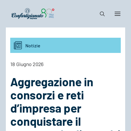
Notizie e Documenti
Notizie
Confartigianato
Dove siamo
18 Giugno 2026
Il Sistema
Aggregazione in
Cosa Facciamo
Associarsi
consorzi e reti
d’impresa per
conquistare il