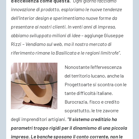
d’eccellenza come questa.
“Ogni giorno facciamo
innovazione di prodotto, esploriamo le nuove tendenze
dell’interior design e sperimentiamo nuove forme da
presentare ai nostri clienti. In venti anni di impresa,
abbiamo sviluppato milioni di idee
– aggiunge Giuseppe
Rizzi –
Vendiamo sul web, ma il nostro mercato di
riferimento rimane la Basilicata e le regioni limitrofe”.
Nonostante l’effervescenza
del territorio lucano, anche la
Progettoarte si scontra con le
tante difficoltà italiane.
Burocrazia, fisco e credito
soprattutto, le tre zavorre
degli imprenditori artigiani.
“Il sistema creditizio ha
parametri troppo rigidi per il dinamismo di una piccola
impresa. Le banche sposano il conto corrente, non le