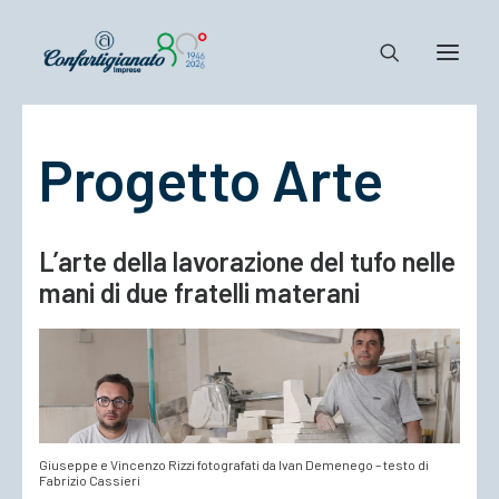
Progetto Arte
Notizie e Documenti
Confartigianato
Dove siamo
L’arte della lavorazione del tufo nelle
Il Sistema
mani di due fratelli materani
Cosa Facciamo
Associarsi
Giuseppe e Vincenzo Rizzi fotografati da Ivan Demenego – testo di
Fabrizio Cassieri