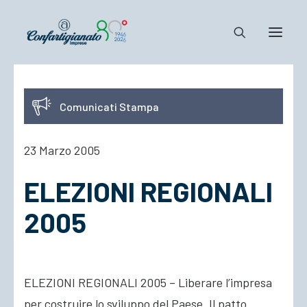
Notizie e Documenti
Comunicati Stampa
Confartigianato
Dove siamo
23 Marzo 2005
Il Sistema
ELEZIONI REGIONALI
Cosa Facciamo
Associarsi
2005
ELEZIONI REGIONALI 2005 – Liberare l’impresa
per costruire lo sviluppo del Paese. Il patto