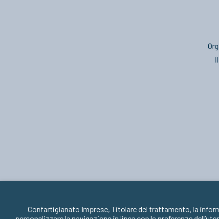
Org
I
Confartigianato Imprese, Titolare del trattamento, la infor
personalizzare la navigazione in linea con le preferenze dell’ute