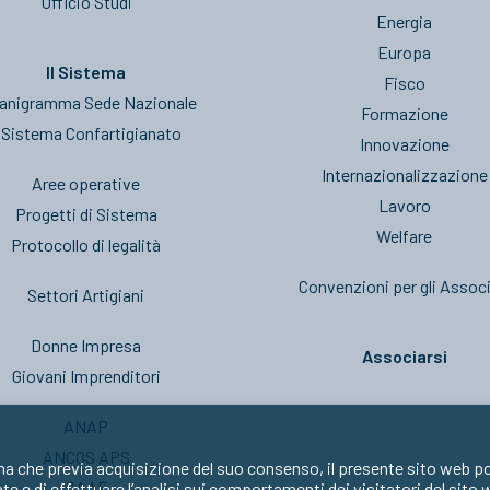
Ufficio Studi
Energia
Europa
Il Sistema
Fisco
anigramma Sede Nazionale
Formazione
l Sistema Confartigianato
Innovazione
Internazionalizzazione
Aree operative
Lavoro
Progetti di Sistema
Welfare
Protocollo di legalità
Convenzioni per gli Associ
Settori Artigiani
Donne Impresa
Associarsi
Giovani Imprenditori
ANAP
ANCOS APS
ma che previa acquisizione del suo consenso, il presente sito web po
CAAF
nte e di effettuare l’analisi sui comportamenti dei visitatori del sito