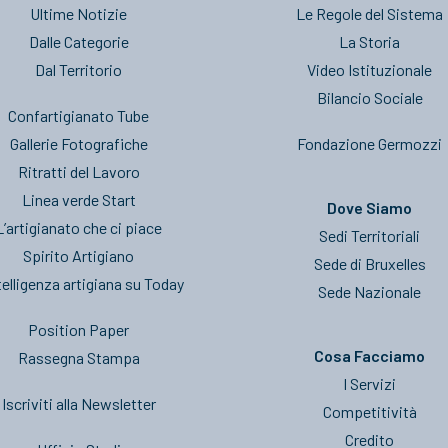
Ultime Notizie
Le Regole del Sistema
Dalle Categorie
La Storia
Dal Territorio
Video Istituzionale
Bilancio Sociale
Confartigianato Tube
Gallerie Fotografiche
Fondazione Germozzi
Ritratti del Lavoro
Linea verde Start
Dove Siamo
L’artigianato che ci piace
Sedi Territoriali
Spirito Artigiano
Sede di Bruxelles
telligenza artigiana su Today
Sede Nazionale
Position Paper
Cosa Facciamo
Rassegna Stampa
I Servizi
Iscriviti alla Newsletter
Competitività
Credito