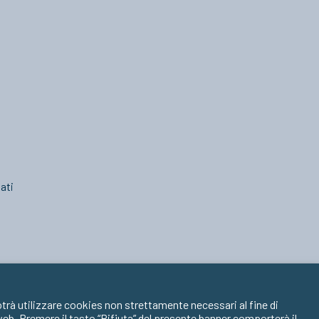
ati
trà utilizzare cookies non strettamente necessari al fine di
 web. Premere il tasto “Rifiuta” del presente banner comporterà il