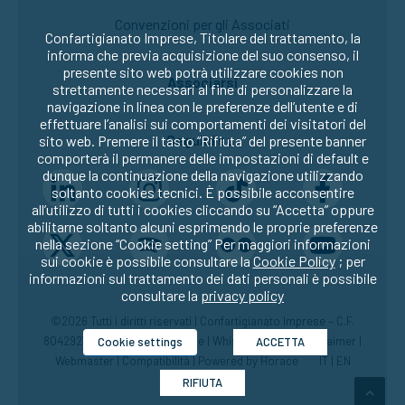
Convenzioni per gli Associati
Confartigianato Imprese, Titolare del trattamento, la
informa che previa acquisizione del suo consenso, il
presente sito web potrà utilizzare cookies non
Associarsi
strettamente necessari al fine di personalizzare la
navigazione in linea con le preferenze dell’utente e di
effettuare l’analisi sui comportamenti dei visitatori del
Seguici su:
sito web. Premere il tasto “Rifiuta” del presente banner
comporterà il permanere delle impostazioni di default e
dunque la continuazione della navigazione utilizzando
soltanto cookies tecnici. È possibile acconsentire
all’utilizzo di tutti i cookies cliccando su “Accetta” oppure
abilitarne soltanto alcuni esprimendo le proprie preferenze
nella sezione “Cookie setting” Per maggiori informazioni
sui cookie è possibile consultare la
Cookie Policy
; per
informazioni sul trattamento dei dati personali è possibile
consultare la
privacy policy
©2026 Tutti i diritti riservati | Confartigianato Imprese – C.F.
80429270582 |
Privacy
|
Cookie
|
Whistleblowing
|
Disclaimer
|
Cookie settings
ACCETTA
Webmaster
|
Compatibilità
| Powered by
Horace
IT
|
EN
RIFIUTA