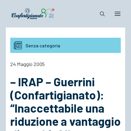
Notizie e Documenti
Senza categoria
Confartigianato
Dove siamo
24 Maggio 2005
Il Sistema
– IRAP – Guerrini
Cosa Facciamo
Associarsi
(Confartigianato):
“Inaccettabile una
riduzione a vantaggio