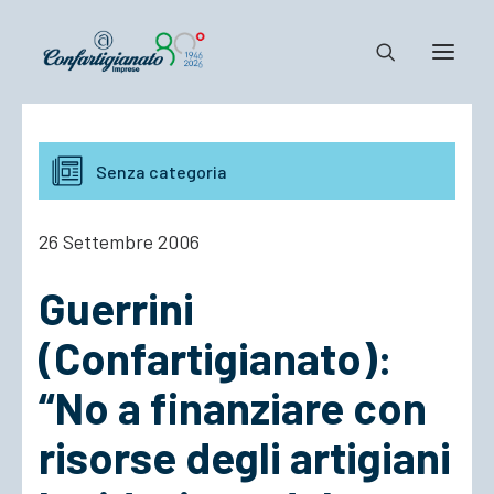
Notizie e Documenti
Senza categoria
Confartigianato
Dove siamo
26 Settembre 2006
Il Sistema
Guerrini
Cosa Facciamo
Associarsi
(Confartigianato):
“No a finanziare con
risorse degli artigiani