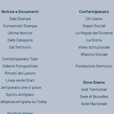
Notizie e Documenti
Confartigianato
Sala Stampa
Chi siamo
Comunicati Stampa
Organi Sociali
Ultime Notizie
Le Regole del Sistema
Dalle Categorie
La Storia
Dal Territorio
Video Istituzionale
Bilancio Sociale
Confartigianato Tube
Gallerie Fotografiche
Fondazione Germozzi
Ritratti del Lavoro
Linea verde Start
Dove Siamo
L’artigianato che ci piace
Sedi Territoriali
Spirito Artigiano
Sede di Bruxelles
telligenza artigiana su Today
Sede Nazionale
Position Paper