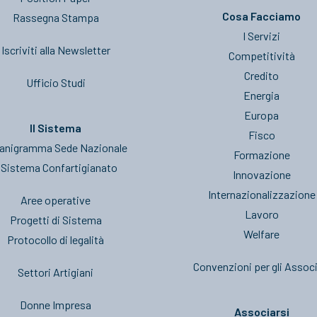
Cosa Facciamo
Rassegna Stampa
I Servizi
Iscriviti alla Newsletter
Competitività
Credito
Ufficio Studi
Energia
Europa
Il Sistema
Fisco
anigramma Sede Nazionale
Formazione
l Sistema Confartigianato
Innovazione
Internazionalizzazione
Aree operative
Lavoro
Progetti di Sistema
Welfare
Protocollo di legalità
Convenzioni per gli Associ
Settori Artigiani
Donne Impresa
Associarsi