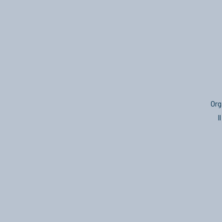
Org
I