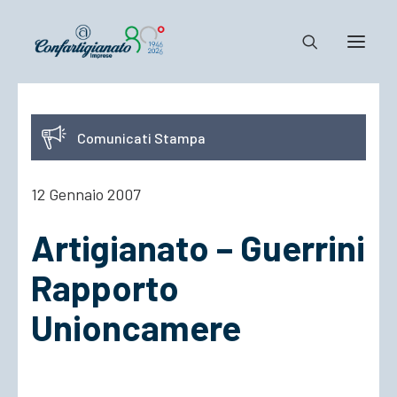
Notizie e Documenti
Comunicati Stampa
Confartigianato
Dove siamo
12 Gennaio 2007
Il Sistema
Artigianato – Guerrini
Cosa Facciamo
Associarsi
Rapporto
Unioncamere