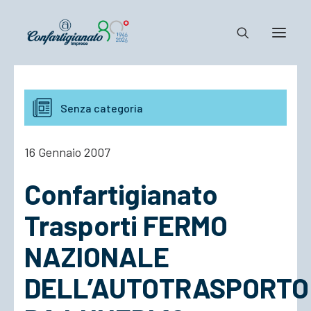
Notizie e Documenti
Senza categoria
Confartigianato
Dove siamo
16 Gennaio 2007
Il Sistema
Confartigianato
Cosa Facciamo
Associarsi
Trasporti FERMO
NAZIONALE
DELL’AUTOTRASPORTO