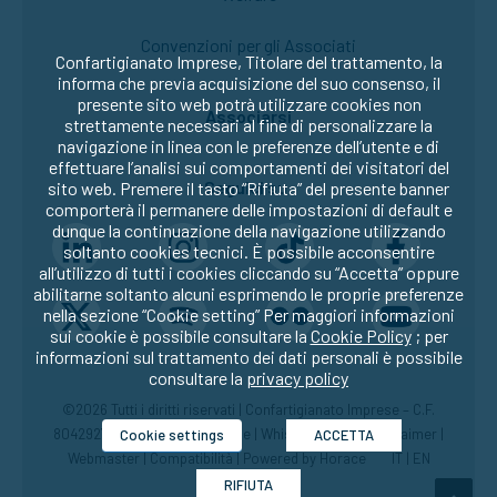
Convenzioni per gli Associati
Confartigianato Imprese, Titolare del trattamento, la
informa che previa acquisizione del suo consenso, il
presente sito web potrà utilizzare cookies non
Associarsi
strettamente necessari al fine di personalizzare la
navigazione in linea con le preferenze dell’utente e di
effettuare l’analisi sui comportamenti dei visitatori del
Seguici su:
sito web. Premere il tasto “Rifiuta” del presente banner
comporterà il permanere delle impostazioni di default e
dunque la continuazione della navigazione utilizzando
soltanto cookies tecnici. È possibile acconsentire
all’utilizzo di tutti i cookies cliccando su “Accetta” oppure
abilitarne soltanto alcuni esprimendo le proprie preferenze
nella sezione “Cookie setting” Per maggiori informazioni
sui cookie è possibile consultare la
Cookie Policy
; per
informazioni sul trattamento dei dati personali è possibile
consultare la
privacy policy
©2026 Tutti i diritti riservati | Confartigianato Imprese – C.F.
80429270582 |
Privacy
|
Cookie
|
Whistleblowing
|
Disclaimer
|
Cookie settings
ACCETTA
Webmaster
|
Compatibilità
| Powered by
Horace
IT
|
EN
RIFIUTA