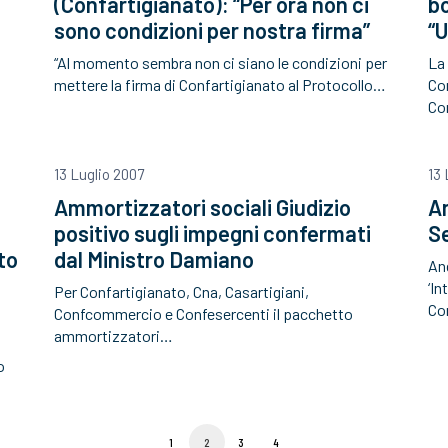
(Confartigianato): “Per ora non ci
bo
sono condizioni per nostra firma”
“U
“Al momento sembra non ci siano le condizioni per
La
mettere la firma di Confartigianato al Protocollo…
Con
Co
13 Luglio 2007
13 
Ammortizzatori sociali Giudizio
A
positivo sugli impegni confermati
S
to
dal Ministro Damiano
An
‘In
Per Confartigianato, Cna, Casartigiani,
Co
Confcommercio e Confesercenti il pacchetto
ammortizzatori…
o
1
2
3
4