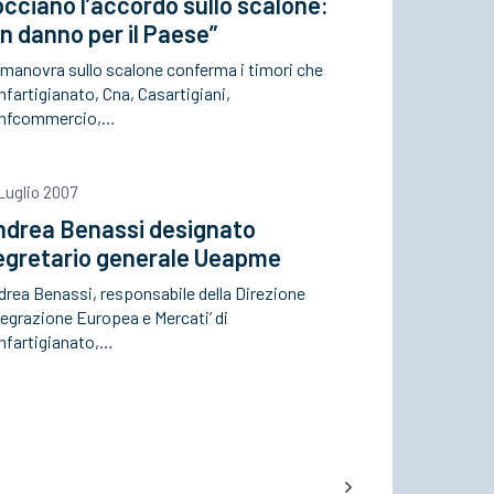
cciano l’accordo sullo scalone:
n danno per il Paese”
 manovra sullo scalone conferma i timori che
fartigianato, Cna, Casartigiani,
nfcommercio,…
Luglio 2007
ndrea Benassi designato
egretario generale Ueapme
drea Benassi, responsabile della Direzione
tegrazione Europea e Mercati’ di
nfartigianato,…