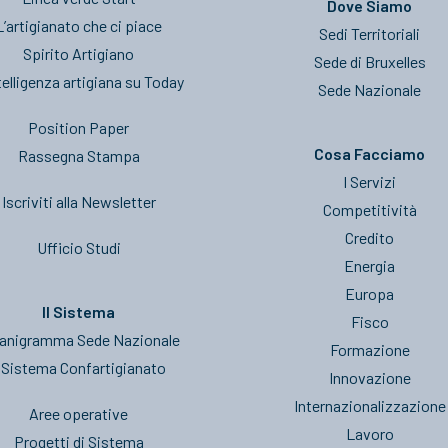
Dove Siamo
L’artigianato che ci piace
Sedi Territoriali
Spirito Artigiano
Sede di Bruxelles
telligenza artigiana su Today
Sede Nazionale
Position Paper
Cosa Facciamo
Rassegna Stampa
I Servizi
Iscriviti alla Newsletter
Competitività
Credito
Ufficio Studi
Energia
Europa
Il Sistema
Fisco
anigramma Sede Nazionale
Formazione
l Sistema Confartigianato
Innovazione
Internazionalizzazione
Aree operative
Lavoro
Progetti di Sistema