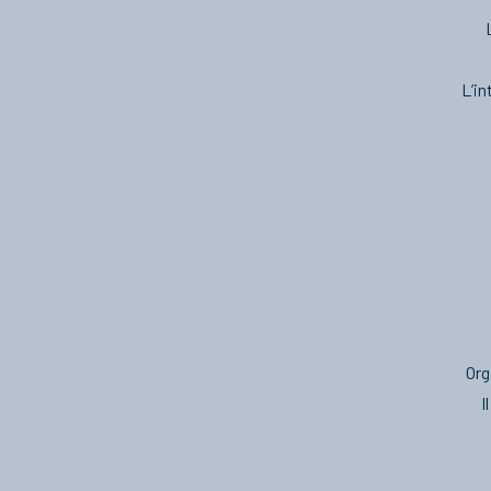
L’in
Org
I