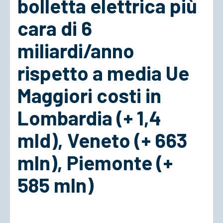
bolletta elettrica più
cara di 6
ACCEDI
miliardi/anno
rispetto a media Ue
Maggiori costi in
Lombardia (+ 1,4
mld), Veneto (+ 663
mln), Piemonte (+
585 mln)