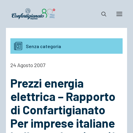
Notizie e Documenti
Senza categoria
Confartigianato
Dove siamo
24 Agosto 2007
Il Sistema
Prezzi energia
Cosa Facciamo
Associarsi
elettrica – Rapporto
di Confartigianato
Per imprese italiane