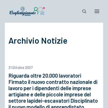
Notizie e Documenti
Archivio Notizie
Confartigianato
Dove siamo
Il Sistema
Cosa Facciamo
31 Ottobre 2007
Associarsi
Riguarda oltre 20.000 lavoratori
Firmato il nuovo contratto nazionale di
lavoro per i dipendenti delle imprese
artigiane e delle piccole imprese del
settore lapidei-escavatori Disciplinato
il nuovo modello di apprendistato